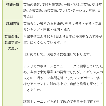
指導分野
英語の発音, 受験対策英語, 一般ビジネス英語, 交渉英
語, 会議英語, 面接英語, プレゼンテーション英語, 日
常会話
詳細内容
英語らしい響きのある発声, 発音：母音・子音・文章,
リンキング・同化・強弱・音読
英語全般、
＊諸事情により10月1日より日本に帰国中なので枠が
英語学習へ
空けにくくなっています。＊
の思い
はじめまして。現在タイに在住しております。
アメリカのボストンとニューヨークに留学していたた
め、当初は東海岸寄りの発音でしたが、イギリス人の
夫との生活や、28年間を過ごしたシンガポールで多
様なアクセントに触れる中で、自然と発音も変化して
いきました。
講師トレーニングを通じて改めて発音を学び直す中