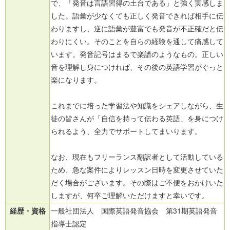
で、「発音は言語習得の土台である」と強く実感しま
した。語彙が少なくても正しく発音できれば相手に伝
わりますし、逆に語彙が豊富でも発音が不正確だと伝
わりにくい。そのことを自らの経験を通して痛感して
います。発音記号はまるで楽譜のようなもの。正しい
音を理解し身につければ、その後の英語学習がぐっと
楽になります。
これまでに培った学習法や知識をシェアしながら、生
徒の皆さんが「自信を持って伝わる英語」を身につけ
られるよう、全力でサポートしてまいります。
なお、現在もフリーランス翻訳者として活動している
ため、急な案件によりレッスン日時を変更させていた
だく場合がございます。その際はご不便をおかけいた
しますが、何卒ご理解いただけますと幸いです。
経歴・資格
一般社団法人 国際英語発音協会 第31期英語発音
指導士認定