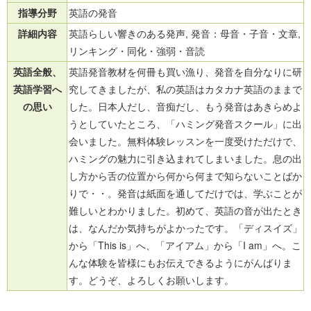
指導分野
英語の発音
詳細内容
英語らしい響きのある発声, 発音：母音・子音・文章,
リンキング・同化・強弱・音読
英語全般、
英語発音教材を何冊も買い漁り、発音を自分なりに研
英語学習へ
究してきましたが、私の英語はカタカナ英語のままで
の思い
した。日本人だし、音痴だし、もう発音はあきらめよ
うとしていたところ、「ハミング発音スクール」に出
会いました。無料体験レッスンを一度受けただけで、
ハミングの魅力に引き込まれてしまいました。息の出
し方から舌の位置から何から何まで知らないことばか
りで・・。発音は紙面を通してだけでは、学ぶことが
難しいとわかりました。初めて、英語の音が出たとき
は、なんだか気持ちがよかったです。「ディスイズ」
から「This is」へ、「アイアム」から「I am」へ。こ
んな体験を皆様にもお伝えできるようにがんばりま
す。どうぞ、よろしくお願いします。