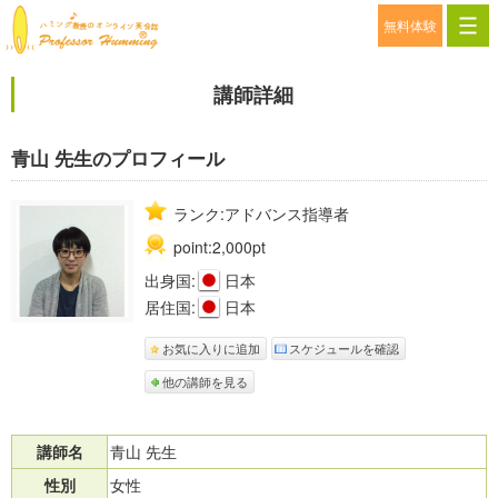
無料体験
講師詳細
青山 先生のプロフィール
ランク:アドバンス指導者
point:2,000pt
出身国:
日本
居住国:
日本
お気に入りに追加
スケジュールを確認
他の講師を見る
講師名
青山 先生
性別
女性