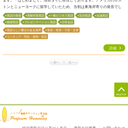
トンとニューヨークに留学していたため、当初は東海岸寄りの発音でし
たが、イギリス人の夫との生活や、28年間を過ごしたシンガポールで多
英語の発音
受験対策英語
一般ビジネス英語
交渉英語
会議英語
様なアクセントに触れる中で、自然と発音も変化していきました。講師
面接英語
プレゼンテーション英語
日常会話
トレーニングを通じて改めて発音を学び直す中で、「発音は言語習得の
英語らしい響きのある発声
発音：母音・子音・文章
土台である」と強く実感しました。語彙が少なくても正しく発音できれ
リンキング・同化・強弱・音読
ば相手に伝わりますし、逆に語彙が豊富でも発音が不正確だと伝わりに
くい。そのことを自らの経験を通して痛感しています。発音記号はまる
詳細
で楽譜のようなもの…
« 前へ
1
次へ »
PAGETOP
オンライン英会話・発音
特定商取引法に基づく表示
運営会社概要
お問い合わせ