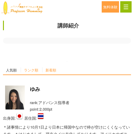
無料体験
講師紹介
人気順
ランク順
新着順
ゆみ
rank:アドバンス指導者
point:2,000pt
出身国:
居住国:
日
タ
＊諸事情により10月1日より日本に帰国中なので枠が空けにくくなってい
本
イ
ます。＊はじめまして。現在タイに在住しております。アメリカのボス